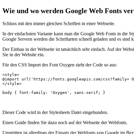
Wie und wo werden Google Web Fonts ve
Schluss mit den immer gleichen Schriften in einer Webseite.
In der einfachsten Variante kann man die Google Web Fonts in die St
Google Servern werden die Schriftarten schnell geladen und es sin
Der Einbau in der Webseite ist tatsächlich sehr einfach. Auf der Web
Sie in der Website ein.
Für den CSS Import des Font Oxygen sieht der Code so aus:
<style> 

@import url('https://fonts.googleapis.com/css?family= O
</style> 

body { font-family: 'Oxygen', sans-serif; }
Dieser Code wird in der Stylesheets Datei eingebunden.
Einen Guide finden Sie dazu noch auf der Webseite der Webfonts.
Umstritten ist allerdings der Einsatz der Webfonts von Google im B