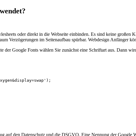
rwendet?
ylesheets oder direkt in die Webseite einbinden. Es sind keine großen
d kaum Verzögerungen im Seitenaufbau spürbar. Webdesign Anfänger kön
site der Google Fonts wählen Sie zunächst eine Schriftart aus. Dann w
xygen&display=swap'); 

ezug auf den Datenschutz und die DSGVO. Eine Nennung der Google Web 