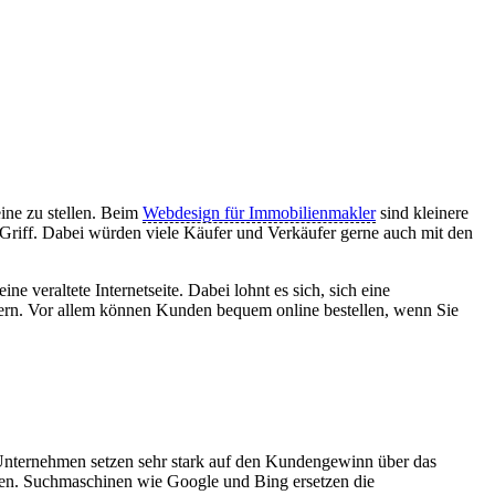
ine zu stellen. Beim
Webdesign für Immobilienmakler
sind kleinere
 Griff. Dabei würden viele Käufer und Verkäufer gerne auch mit den
 veraltete Internetseite. Dabei lohnt es sich, sich eine
sern. Vor allem können Kunden bequem online bestellen, wenn Sie
Unternehmen setzen sehr stark auf den Kundengewinn über das
en. Suchmaschinen wie Google und Bing ersetzen die