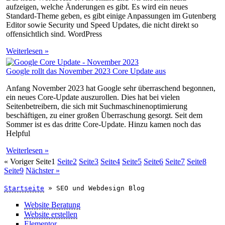
aufzeigen, welche Änderungen es gibt. Es wird ein neues
Standard-Theme geben, es gibt einige Anpassungen im Gutenberg
Editor sowie Security und Speed Updates, die nicht direkt so
offensichtlich sind. WordPress
Weiterlesen »
Google rollt das November 2023 Core Update aus
Anfang November 2023 hat Google sehr überraschend begonnen,
ein neues Core-Update auszurollen. Dies hat bei vielen
Seitenbetreibern, die sich mit Suchmaschinenoptimierung
beschäftigen, zu einer großen Überraschung gesorgt. Seit dem
Sommer ist es das dritte Core-Update. Hinzu kamen noch das
Helpful
Weiterlesen »
« Voriger
Seite
1
Seite
2
Seite
3
Seite
4
Seite
5
Seite
6
Seite
7
Seite
8
Seite
9
Nächster »
Startseite
»
SEO und Webdesign Blog
Website Beratung
Website erstellen
Elementor