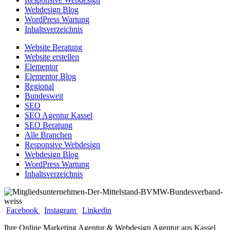
Webdesign Blog
WordPress Wartung
Inhaltsverzeichnis
Website Beratung
Website erstellen
Elementor
Elementor Blog
Regional
Bundesweit
SEO
SEO Agentur Kassel
SEO Beratung
Alle Branchen
Responsive Webdesign
Webdesign Blog
WordPress Wartung
Inhaltsverzeichnis
Facebook
Instagram
Linkedin
Ihre Online Marketing Agentur & Webdesign Agentur aus Kassel