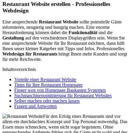
Restaurant Website erstellen - Professionelles
Webdesign
Eine ansprechende
Restaurant Website
sollte potentielle Gäste
informieren, neugierig und hungrig machen. Eine enorme
Herausforderung können dabei die
Funktionalität
und die
Gestaltung
auf den verschiedenen Displaygrößen sein. Wenn Sie
eine ansprechende Website für Ihr Restaurant möchten, dann hilft
Ihnen unser kleiner Ratgeber mit Tipps und Infos. Professionelles
Webdesign für Restaurants
bringt Ihnen mehr Kunden und sorgt
für mehr Reichweite.
Inhaltsverzeichnis
Vorteile einer Restaurant Website
Tipps für Ihre Restaurant Homepage
Finger weg von Homepage Baukasten Systemen
Suchmaschinenoptimierung für Restaurant Websites
Selber machen oder machen lassen
Fragen und Antworten
Für den Erfolg eines Restaurants sind vor
allem ein durchdachtes Konzept und Top Personal notwendig. Das
Essen muss schmecken, wenn nicht sogar begeistern. Ohne
entsprechendes Ambiente fühlen sich die Gäste nicht wohl und der