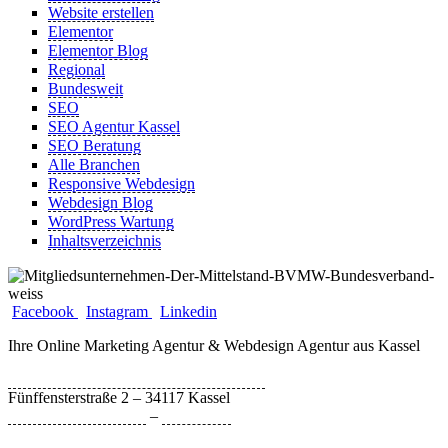
Website erstellen
Elementor
Elementor Blog
Regional
Bundesweit
SEO
SEO Agentur Kassel
SEO Beratung
Alle Branchen
Responsive Webdesign
Webdesign Blog
WordPress Wartung
Inhaltsverzeichnis
Facebook
Instagram
Linkedin
Ihre Online Marketing Agentur & Webdesign Agentur aus Kassel
Bytebizz Internetagentur und Webdesign
Fünffensterstraße 2 – 34117 Kassel
Datenschutzerklärung
–
Impressum