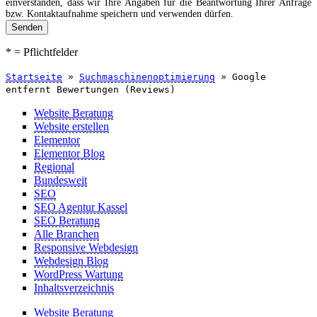
einverstanden, dass wir Ihre Angaben für die Beantwortung Ihrer Anfrage
bzw. Kontaktaufnahme speichern und verwenden dürfen.
Senden
* = Pflichtfelder
Startseite
»
Suchmaschinenoptimierung
»
Google
entfernt Bewertungen (Reviews)
Website Beratung
Website erstellen
Elementor
Elementor Blog
Regional
Bundesweit
SEO
SEO Agentur Kassel
SEO Beratung
Alle Branchen
Responsive Webdesign
Webdesign Blog
WordPress Wartung
Inhaltsverzeichnis
Website Beratung