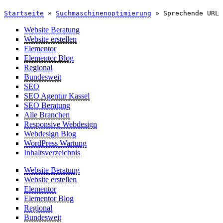
Startseite
»
Suchmaschinenoptimierung
»
Sprechende URL
Website Beratung
Website erstellen
Elementor
Elementor Blog
Regional
Bundesweit
SEO
SEO Agentur Kassel
SEO Beratung
Alle Branchen
Responsive Webdesign
Webdesign Blog
WordPress Wartung
Inhaltsverzeichnis
Website Beratung
Website erstellen
Elementor
Elementor Blog
Regional
Bundesweit