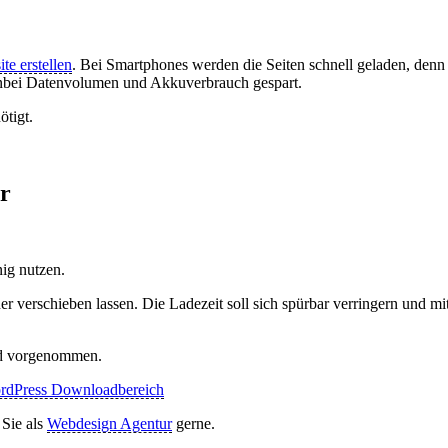
te erstellen
. Bei Smartphones werden die Seiten schnell geladen, denn 
nbei Datenvolumen und Akkuverbrauch gespart.
tigt.
r
nig nutzen.
r verschieben lassen. Die Ladezeit soll sich spürbar verringern und mit
rd vorgenommen.
rdPress Downloadbereich
 Sie als
Webdesign Agentur
gerne.