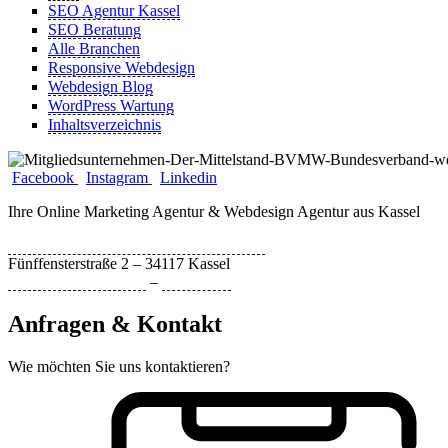
SEO Agentur Kassel
SEO Beratung
Alle Branchen
Responsive Webdesign
Webdesign Blog
WordPress Wartung
Inhaltsverzeichnis
Facebook
Instagram
Linkedin
Ihre Online Marketing Agentur & Webdesign Agentur aus Kassel
Bytebizz Internetagentur und Webdesign
Fünffensterstraße 2 – 34117 Kassel
Datenschutzerklärung
–
Impressum
Anfragen & Kontakt
Wie möchten Sie uns kontaktieren?