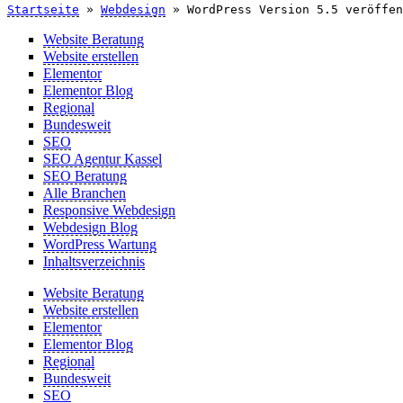
Startseite
»
Webdesign
»
WordPress Version 5.5 veröffen
Website Beratung
Website erstellen
Elementor
Elementor Blog
Regional
Bundesweit
SEO
SEO Agentur Kassel
SEO Beratung
Alle Branchen
Responsive Webdesign
Webdesign Blog
WordPress Wartung
Inhaltsverzeichnis
Website Beratung
Website erstellen
Elementor
Elementor Blog
Regional
Bundesweit
SEO