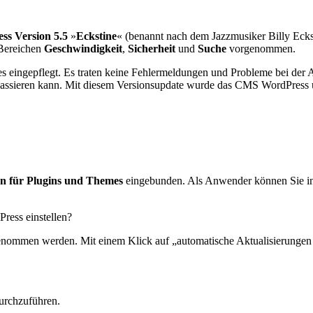
ss Version 5.5
»
Eckstine
« (benannt nach dem Jazzmusiker Billy Ecksti
 Bereichen
Geschwindigkeit
,
Sicherheit
und
Suche
vorgenommen.
s eingepflegt. Es traten keine Fehlermeldungen und Probleme bei der 
 passieren kann. Mit diesem Versionsupdate wurde das CMS WordPress u
n für Plugins und Themes
eingebunden. Als Anwender können Sie indi
ress einstellen?
enommen werden. Mit einem Klick auf „automatische Aktualisierungen ak
durchzuführen.