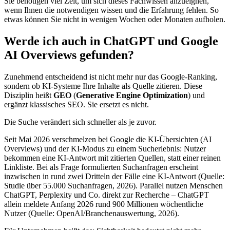
Sie benötigen viel Zeit, um sich dieses Fachwissen anzueignen,
wenn Ihnen die notwendigen wissen und die Erfahrung fehlen. So
etwas können Sie nicht in wenigen Wochen oder Monaten aufholen.
Werde ich auch in ChatGPT und Google
AI Overviews gefunden?
Zunehmend entscheidend ist nicht mehr nur das Google-Ranking,
sondern ob KI-Systeme Ihre Inhalte als Quelle zitieren. Diese
Disziplin heißt
GEO
(
Generative Engine Optimization
) und
ergänzt klassisches SEO. Sie ersetzt es nicht.
Die Suche verändert sich schneller als je zuvor.
Seit Mai 2026 verschmelzen bei Google die KI-Übersichten (AI
Overviews) und der KI-Modus zu einem Sucherlebnis: Nutzer
bekommen eine KI-Antwort mit zitierten Quellen, statt einer reinen
Linkliste. Bei als Frage formulierten Suchanfragen erscheint
inzwischen in rund zwei Dritteln der Fälle eine KI-Antwort (Quelle:
Studie über 55.000 Suchanfragen, 2026). Parallel nutzen Menschen
ChatGPT, Perplexity und Co. direkt zur Recherche – ChatGPT
allein meldete Anfang 2026 rund 900 Millionen wöchentliche
Nutzer (Quelle: OpenAI/Branchenauswertung, 2026).