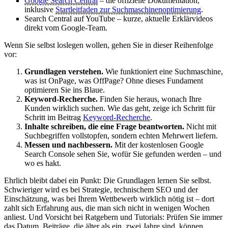
Google Search Central
– die offizielle Dokumentation,
inklusive
Startleitfaden zur Suchmaschinenoptimierung
.
Search Central auf YouTube – kurze, aktuelle Erklärvideos
direkt vom Google-Team.
Wenn Sie selbst loslegen wollen, gehen Sie in dieser Reihenfolge
vor:
Grundlagen verstehen.
Wie funktioniert eine Suchmaschine,
was ist OnPage, was OffPage? Ohne dieses Fundament
optimieren Sie ins Blaue.
Keyword-Recherche.
Finden Sie heraus, wonach Ihre
Kunden wirklich suchen. Wie das geht, zeige ich Schritt für
Schritt im Beitrag
Keyword-Recherche
.
Inhalte schreiben, die eine Frage beantworten.
Nicht mit
Suchbegriffen vollstopfen, sondern echten Mehrwert liefern.
Messen und nachbessern.
Mit der kostenlosen Google
Search Console sehen Sie, wofür Sie gefunden werden – und
wo es hakt.
Ehrlich bleibt dabei ein Punkt: Die Grundlagen lernen Sie selbst.
Schwieriger wird es bei Strategie, technischem SEO und der
Einschätzung, was bei Ihrem Wettbewerb wirklich nötig ist – dort
zahlt sich Erfahrung aus, die man sich nicht in wenigen Wochen
anliest. Und Vorsicht bei Ratgebern und Tutorials: Prüfen Sie immer
das Datum. Beiträge, die älter als ein, zwei Jahre sind, können